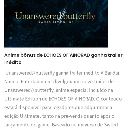
Anime bônus de ECHOES OF AINCRAD ganha trailer
inédito
Unanswered//butterfly ganha trailer inédito A Bandai
Namco Entertainment divulgou um novo trailer de
Unanswered//butterfly, anime especial incluído na
Ultimate Edition de ECHOES OF AINCRAD. O conteúdo
estará disponível para jogadores que adquirirem a
edição Ultimate, tanto na pré-venda quanto após o
lançamento do game. Baseado no universo de Sword