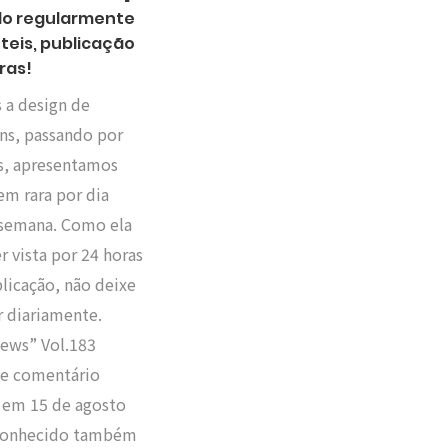
do regularmente
teis, publicação
ras!
 a design de
ns, passando por
as, apresentamos
m rara por dia
 semana. Como ela
r vista por 24 horas
licação, não deixe
r diariamente.
ews” Vol.183
 e comentário
 em 15 de agosto
Conhecido também