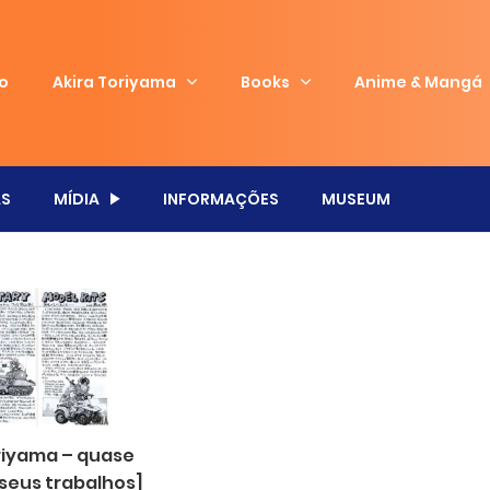
io
Akira Toriyama
Books
Anime & Mangá
S
MÍDIA
INFORMAÇÕES
MUSEUM
oriyama – quase
 seus trabalhos]