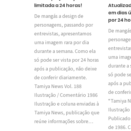
limitada a 24 horas!
Atualiza
em dias ú
De mangás a design de
por 24 ho
personagens, passando por
De mangás
entrevistas, apresentamos
personage
uma imagem rara por dia
entrevist
durante a semana. Como ela
uma image
só pode ser vista por 24 horas
durante a
após a publicação, não deixe
só pode se
de conferir diariamente.
após a pub
Tamiya News Vol. 188
de conferi
Ilustração / Comentário 1986
“Tamiya N
Ilustração e coluna enviadas à
Ilustração
Tamiya News, publicação que
Publicado
reúne informações sobre…
de 1986. 