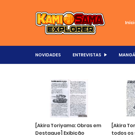
Iníc
NOVIDADES
ENTREVISTAS
MANGÁ
[Akira Toriyama: Obras em
[Akira T
Destaque] Exibição
todos os