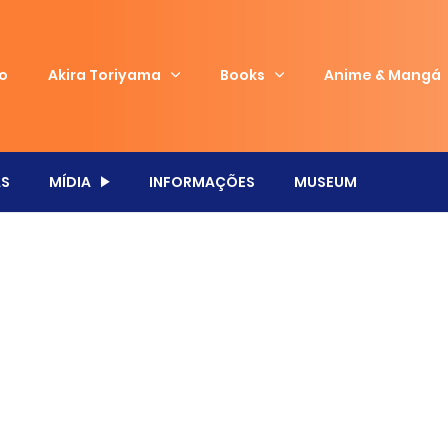
io
Akira Toriyama
Books
Anime & Mangá
S
MÍDIA
INFORMAÇÕES
MUSEUM