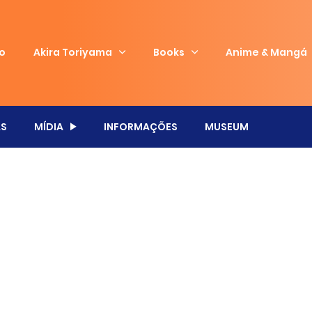
io
Akira Toriyama
Books
Anime & Mangá
S
MÍDIA
INFORMAÇÕES
MUSEUM