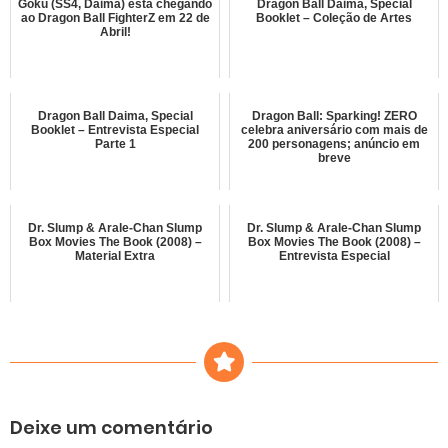
Goku (SS4, Daima) está chegando
Dragon Ball Daima, Special
ao Dragon Ball FighterZ em 22 de
Booklet – Coleção de Artes
Abril!
Dragon Ball Daima, Special
Dragon Ball: Sparking! ZERO
Booklet – Entrevista Especial
celebra aniversário com mais de
Parte 1
200 personagens; anúncio em
breve
Dr. Slump & Arale-Chan Slump
Dr. Slump & Arale-Chan Slump
Box Movies The Book (2008) –
Box Movies The Book (2008) –
Material Extra
Entrevista Especial
Deixe um comentário