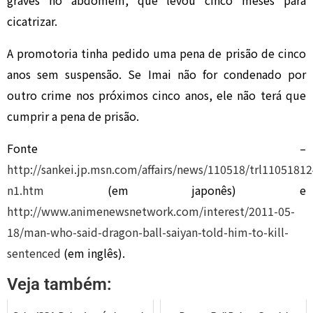
graves no abdomem, que levou cinco meses para
cicatrizar.
A promotoria tinha pedido uma pena de prisão de cinco
anos sem suspensão. Se Imai não for condenado por
outro crime nos próximos cinco anos, ele não terá que
cumprir a pena de prisão.
Fonte –
http://sankei.jp.msn.com/affairs/news/110518/trl1105181
n1.htm
(em japonês) e
http://www.animenewsnetwork.com/interest/2011-05-
18/man-who-said-dragon-ball-saiyan-told-him-to-kill-
sentenced
(em inglês).
Veja também: