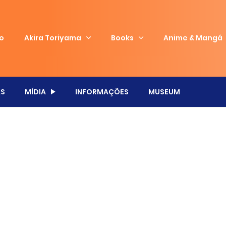
io
Akira Toriyama
Books
Anime & Mangá
S
MÍDIA
INFORMAÇÕES
MUSEUM