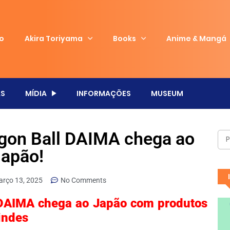
io
Akira Toriyama
Books
Anime & Mangá
S
MÍDIA
INFORMAÇÕES
MUSEUM
agon Ball DAIMA chega ao
apão!
rço 13, 2025
No Comments
 DAIMA chega ao Japão com produtos
rindes