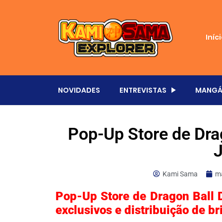
Iníc
NOVIDADES
ENTREVISTAS
MANGÁ
Pop-Up Store de Dr
J
Kami Sama
ma
Pop-Up Store de Dragon Ball
exclusivos e distribuição de b