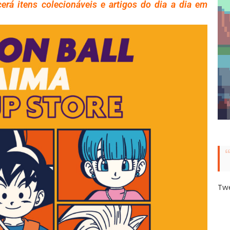
cerá itens colecionáveis e artigos do dia a dia em
Tw