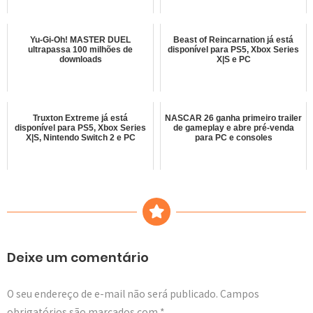
Yu-Gi-Oh! MASTER DUEL
Beast of Reincarnation já está
ultrapassa 100 milhões de
disponível para PS5, Xbox Series
downloads
X|S e PC
Truxton Extreme já está
NASCAR 26 ganha primeiro trailer
disponível para PS5, Xbox Series
de gameplay e abre pré-venda
X|S, Nintendo Switch 2 e PC
para PC e consoles
Deixe um comentário
O seu endereço de e-mail não será publicado.
Campos
obrigatórios são marcados com
*