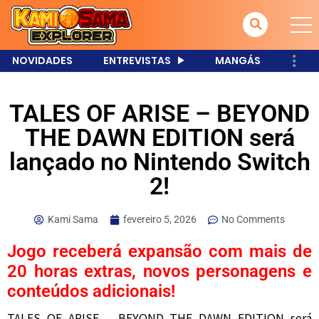
NOVIDADES
ENTREVISTAS
MANGÁS
TALES OF ARISE – BEYOND
THE DAWN EDITION será
lançado no Nintendo Switch
2!
Kami Sama
fevereiro 5, 2026
No Comments
Jogo receberá expansão com mais de
20 horas extras, novos personagens e
conteúdos adicionais!
TALES OF ARISE – BEYOND THE DAWN EDITION será