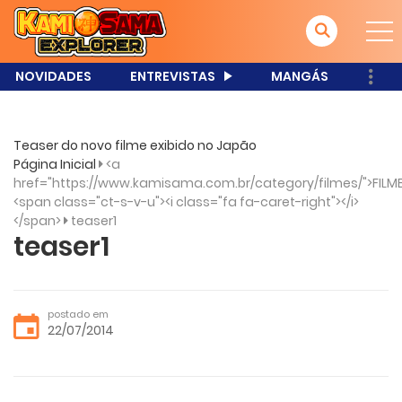
NOVIDADES
ENTREVISTAS
MANGÁS
Teaser do novo filme exibido no Japão
Página Inicial
<a
href="https://www.kamisama.com.br/category/filmes/">FILME
<span class="ct-s-v-u"><i class="fa fa-caret-right"></i>
</span>
teaser1
teaser1
postado em
22/07/2014