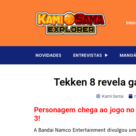
Iníc
NOVIDADES
ENTREVISTAS
MANGÁ
Tekken 8 revela 
Kami Sama
Personagem chega ao jogo no 
3!
A
Bandai Namco Entertainment
divulgou um