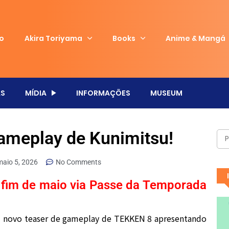
io
Akira Toriyama
Books
Anime & Mangá
S
MÍDIA
INFORMAÇÕES
MUSEUM
gameplay de Kunimitsu!
maio 5, 2026
No Comments
fim de maio via Passe da Temporada
 novo teaser de gameplay de
TEKKEN 8
apresentando