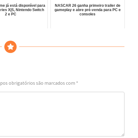
me já está disponível para
NASCAR 26 ganha primeiro trailer de
ries X|S, Nintendo Switch
gameplay e abre pré-venda para PC e
2 e PC
consoles
os obrigatórios são marcados com
*