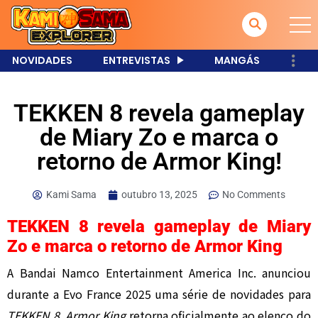
NOVIDADES
ENTREVISTAS
MANGÁS
TEKKEN 8 revela gameplay
de Miary Zo e marca o
retorno de Armor King!
Kami Sama
outubro 13, 2025
No Comments
TEKKEN 8 revela gameplay de Miary
Zo e marca o retorno de Armor King
A Bandai Namco Entertainment America Inc. anunciou
durante a Evo France 2025 uma série de novidades para
TEKKEN 8
.
Armor King
retorna oficialmente ao elenco do