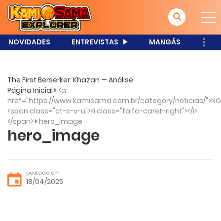
NOVIDADES
ENTREVISTAS
MANGÁS
The First Berserker: Khazan — Análise
Página Inicial
<a
href="https://www.kamisama.com.br/category/noticias/">NO
<span class="ct-s-v-u"><i class="fa fa-caret-right"></i>
</span>
hero_image
hero_image
postado em
18/04/2025