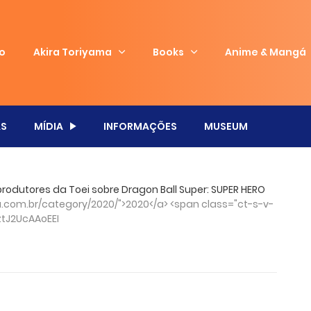
io
Akira Toriyama
Books
Anime & Mangá
S
MÍDIA
INFORMAÇÕES
MUSEUM
produtores da Toei sobre Dragon Ball Super: SUPER HERO
com.br/category/2020/">2020</a> <span class="ct-s-v-
tJ2UcAAoEEI