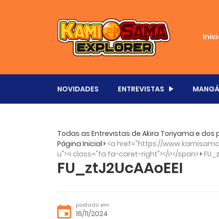
Iníc
NOVIDADES
ENTREVISTAS
MANGÁ
Todas as Entrevistas de Akira Toriyama e dos 
Página Inicial
<a href="https://www.kamisama.
u"><i class="fa fa-caret-right"></i></span>
FU_z
FU_ztJ2UcAAoEEI
postado em
16/11/2024