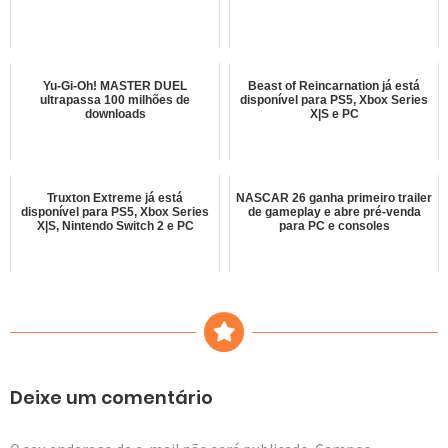
Yu-Gi-Oh! MASTER DUEL
Beast of Reincarnation já está
ultrapassa 100 milhões de
disponível para PS5, Xbox Series
downloads
X|S e PC
Truxton Extreme já está
NASCAR 26 ganha primeiro trailer
disponível para PS5, Xbox Series
de gameplay e abre pré-venda
X|S, Nintendo Switch 2 e PC
para PC e consoles
Deixe um comentário