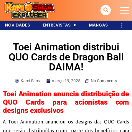
NOVIDADES
ENTREVISTAS
MANGÁS
Toei Animation distribui
QUO Cards de Dragon Ball
DAIMA!
Kami Sama
março 19, 2025
No Comments
Toei Animation anuncia distribuição de
QUO Cards para acionistas com
designs exclusivos
A Toei Animation anunciou os designs das QUO Cards
que serão distribuídas como parte dos benefícios para