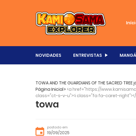
Iníc
NOVIDADES
ENTREVISTAS
MANGÁ
TOWA AND THE GUARDIANS OF THE SACRED TREE já
Página Inicial
<a href="https://www.kamisama.
class="ct-s-v-u"><i class="fa fa-caret-right"><
towa
postado em
19/09/2025