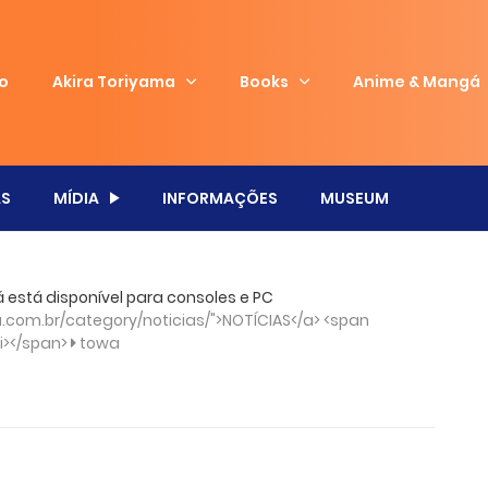
io
Akira Toriyama
Books
Anime & Mangá
S
MÍDIA
INFORMAÇÕES
MUSEUM
 está disponível para consoles e PC
com.br/category/noticias/">NOTÍCIAS</a> <span
/i></span>
towa