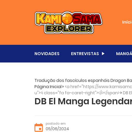
Iníc
NOVIDADES
ENTREVISTAS
MANGÁ
Tradução dos fascículos espanhóis Dragon Bal
Página Inicial
<a href="https://www.kamisama.
u"><i class="fa fa-caret-right"></i></span>
DB E
DB El Manga Legendari
postado em
05/06/2024