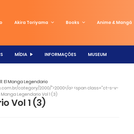
io
Akira Toriyama
Books
Anime & Mangá
S
MÍDIA
INFORMAÇÕES
MUSEUM
l: El Manga Legendario
com.br/category/2000/">2000</a> <span class="ct-s-v-
l Manga Legendario Vol 1 (3)
o Vol 1 (3)