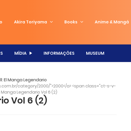
io
Akira Toriyama
Books
Anime & Mangá
S
MÍDIA
INFORMAÇÕES
MUSEUM
l: El Manga Legendario
com.br/category/2000/">2000</a> <span class="ct-s-v-
l Manga Legendario Vol 6 (2)
o Vol 6 (2)