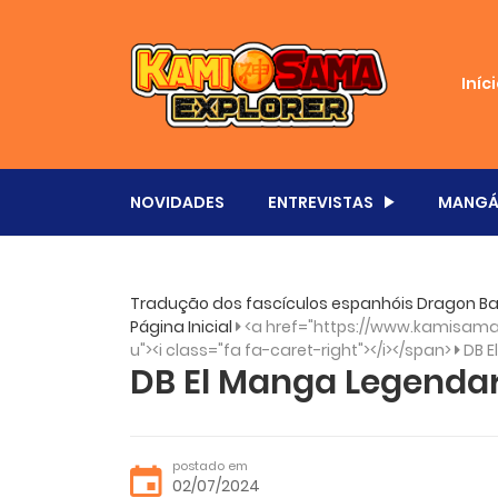
Iníc
NOVIDADES
ENTREVISTAS
MANGÁ
Tradução dos fascículos espanhóis Dragon Bal
Página Inicial
<a href="https://www.kamisama.
u"><i class="fa fa-caret-right"></i></span>
DB E
DB El Manga Legendari
postado em
02/07/2024