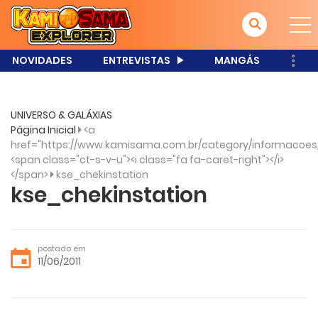
NOVIDADES
ENTREVISTAS
MANGÁS
UNIVERSO & GALÁXIAS
Página Inicial
<a
href="https://www.kamisama.com.br/category/informacoes
<span class="ct-s-v-u"><i class="fa fa-caret-right"></i>
</span>
kse_chekinstation
kse_chekinstation
postado em
11/06/2011