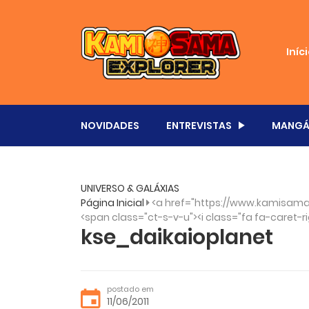
Iníc
NOVIDADES
ENTREVISTAS
MANGÁ
UNIVERSO & GALÁXIAS
Página Inicial
<a href="https://www.kamisama
<span class="ct-s-v-u"><i class="fa fa-caret-ri
kse_daikaioplanet
postado em
11/06/2011