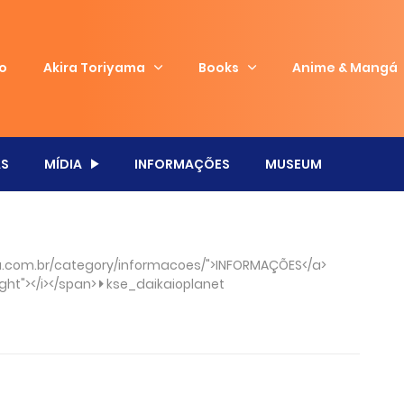
io
Akira Toriyama
Books
Anime & Mangá
S
MÍDIA
INFORMAÇÕES
MUSEUM
.com.br/category/informacoes/">INFORMAÇÕES</a>
ght"></i></span>
kse_daikaioplanet