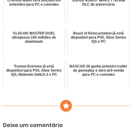
Crimson Moon será lançado em
SUPER ROBOT WARS Y recebe
setembro para PC e consoles
DLC de aniversário
Yu-Gi-Oh! MASTER DUEL
Beast of Reincarnation já está
ultrapassa 100 milhões de
disponível para PS5, Xbox Series
downloads
X|S e PC
Truxton Extreme já está
NASCAR 26 ganha primeiro trailer
disponível para PS5, Xbox Series
de gameplay e abre pré-venda
X|S, Nintendo Switch 2 e PC
para PC e consoles
Deixe um comentário