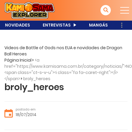
NOVIDADES
ENTREVISTAS
MANGÁS
Videos de Battle of Gods nos EUA e novidades de Dragon
Ball Heroes
Página Inicial
<a
href="https://www.kamisama.com.br/category/noticias/">NO
<span class="ct-s-v-u"><i class="fa fa-caret-right"></i>
</span>
broly_heroes
broly_heroes
postado em
18/07/2014