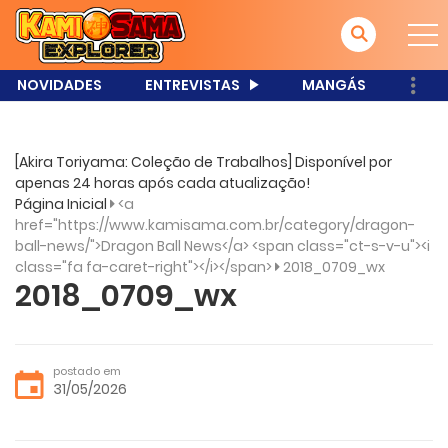
NOVIDADES
ENTREVISTAS
MANGÁS
[Akira Toriyama: Coleção de Trabalhos] Disponível por
apenas 24 horas após cada atualização!
Página Inicial
<a
href="https://www.kamisama.com.br/category/dragon-
ball-news/">Dragon Ball News</a> <span class="ct-s-v-u"><i
class="fa fa-caret-right"></i></span>
2018_0709_wx
2018_0709_wx
postado em
31/05/2026