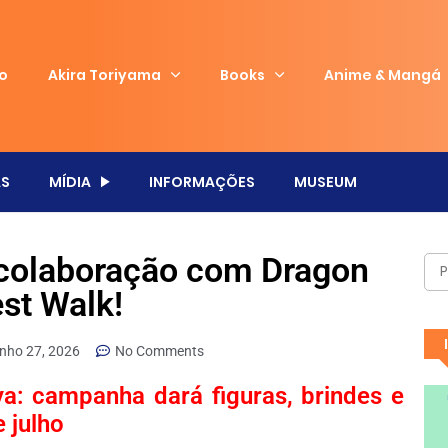
io
Akira Toriyama
Books
Anime & Mangá
S
MÍDIA
INFORMAÇÕES
MUSEUM
 colaboração com Dragon
st Walk!
unho 27, 2026
No Comments
a: campanha dará figuras, brindes e
e julho