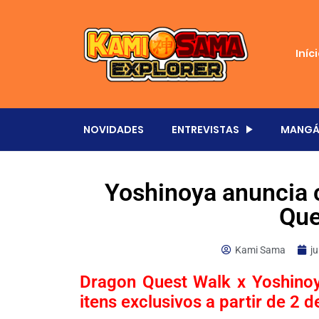
Iníc
NOVIDADES
ENTREVISTAS
MANGÁ
Yoshinoya anuncia
Que
Kami Sama
j
Dragon Quest Walk x Yoshinoy
itens exclusivos a partir de 2 d