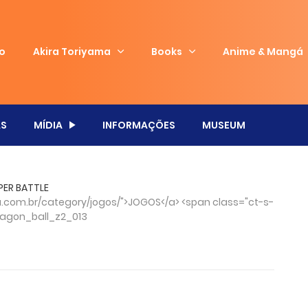
io
Akira Toriyama
Books
Anime & Mangá
S
MÍDIA
INFORMAÇÕES
MUSEUM
PER BATTLE
com.br/category/jogos/">JOGOS</a> <span class="ct-s-
agon_ball_z2_013