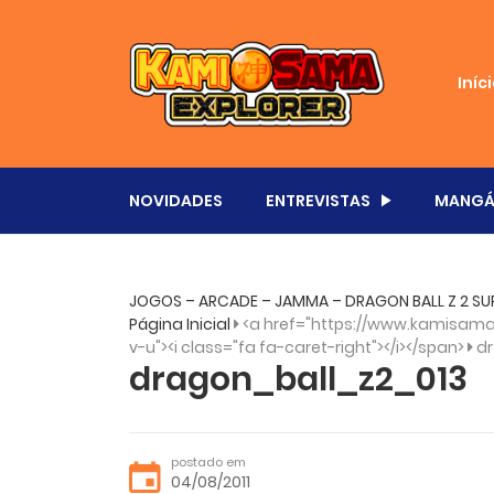
Iníc
NOVIDADES
ENTREVISTAS
MANGÁ
JOGOS – ARCADE – JAMMA – DRAGON BALL Z 2 SU
Página Inicial
<a href="https://www.kamisama.
v-u"><i class="fa fa-caret-right"></i></span>
dr
dragon_ball_z2_013
postado em
04/08/2011