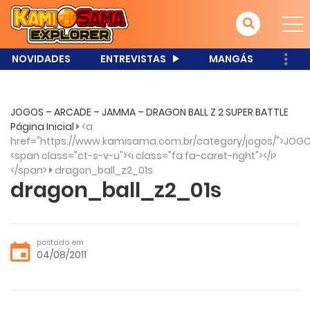
NOVIDADES
ENTREVISTAS
MANGÁS
JOGOS – ARCADE – JAMMA – DRAGON BALL Z 2 SUPER BATTLE
Página Inicial
<a
href="https://www.kamisama.com.br/category/jogos/">JOGO
<span class="ct-s-v-u"><i class="fa fa-caret-right"></i>
</span>
dragon_ball_z2_01s
dragon_ball_z2_01s
postado em
04/08/2011