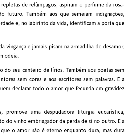
s repletas de relâmpagos, aspiram o perfume da rosa-
do futuro. Também aos que semeiam indignações,
dade e, no labirinto da vida, identificam a porta que
 da vingança e jamais pisam na armadilha do desamor,
m odeia.
o do seu canteiro de lírios. Também aos poetas sem
tores sem cores e aos escritores sem palavras. E a
quem declarar todo o amor que fecunda em gravidez
, promove uma despudadora liturgia eucarística,
o do vinho embriagador da perda de si no outro. E a
 que o amor não é eterno enquanto dura, mas dura