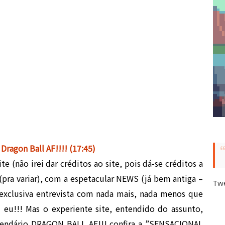
 Dragon Ball AF!!!! (17:45)
 (não irei dar créditos ao site, pois dá-se créditos a
(pra variar), com a espetacular NEWS (já bem antiga –
Tw
 exclusiva entrevista com nada mais, nada menos que
eu!!! Mas o experiente site, entendido do assunto,
e lendário DRAGON BALL AF!!! confira a ”SENSACIONAL