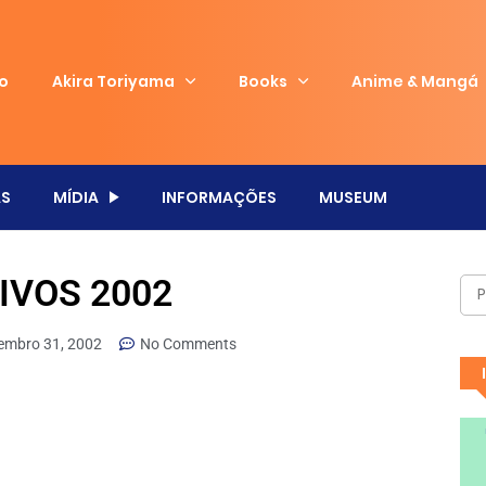
io
Akira Toriyama
Books
Anime & Mangá
S
MÍDIA
INFORMAÇÕES
MUSEUM
IVOS 2002
embro 31, 2002
No Comments