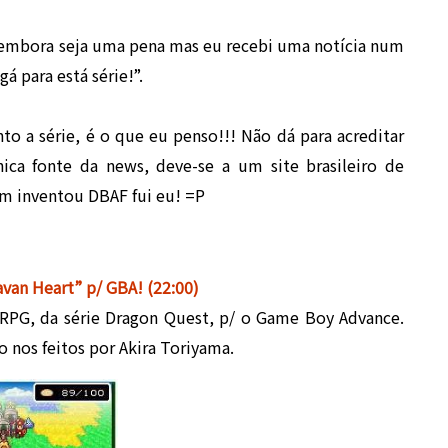
 embora seja uma pena mas eu recebi uma notícia num
 para está série!”.
to a série, é o que eu penso!!! Não dá para acreditar
ica fonte da news, deve-se a um site brasileiro de
em inventou DBAF fui eu! =P
avan Heart” p/ GBA! (22:00)
RPG, da série Dragon Quest, p/ o Game Boy Advance.
nos feitos por Akira Toriyama.