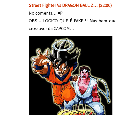
Street Fighter Vs DRAGON BALL Z… (22:00)
No coments… =P
OBS – LÓGICO QUE É FAKE!!! Mas bem que 
crossover da CAPCOM…