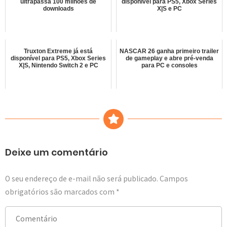
ultrapassa 100 milhões de
disponível para PS5, Xbox Series
downloads
X|S e PC
Truxton Extreme já está
NASCAR 26 ganha primeiro trailer
disponível para PS5, Xbox Series
de gameplay e abre pré-venda
X|S, Nintendo Switch 2 e PC
para PC e consoles
Deixe um comentário
O seu endereço de e-mail não será publicado.
Campos
obrigatórios são marcados com
*