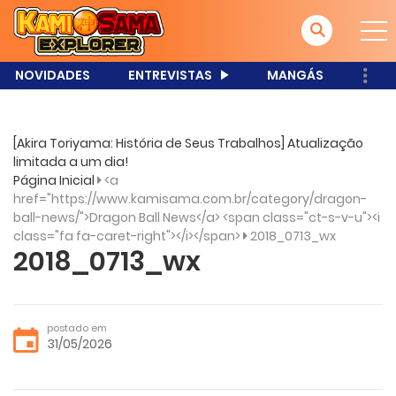
NOVIDADES
ENTREVISTAS
MANGÁS
[Akira Toriyama: História de Seus Trabalhos] Atualização
limitada a um dia!
Página Inicial
<a
href="https://www.kamisama.com.br/category/dragon-
ball-news/">Dragon Ball News</a> <span class="ct-s-v-u"><i
class="fa fa-caret-right"></i></span>
2018_0713_wx
2018_0713_wx
postado em
31/05/2026