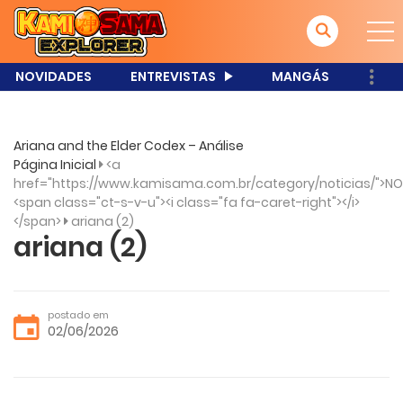
NOVIDADES
ENTREVISTAS
MANGÁS
Ariana and the Elder Codex – Análise
Página Inicial
<a
href="https://www.kamisama.com.br/category/noticias/">NO
<span class="ct-s-v-u"><i class="fa fa-caret-right"></i>
</span>
ariana (2)
ariana (2)
postado em
02/06/2026