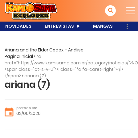
NOVIDADES
ENTREVISTAS
MANGÁS
Ariana and the Elder Codex – Análise
Página Inicial
<a
href="https://www.kamisama.com.br/category/noticias/">NO
<span class="ct-s-v-u"><i class="fa fa-caret-right"></i>
</span>
ariana (7)
ariana (7)
postado em
02/06/2026