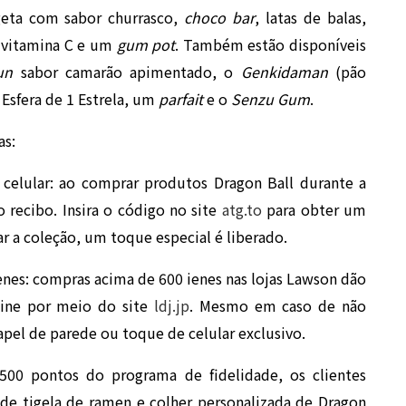
geta com sabor churrasco,
choco bar
, latas de balas,
 vitamina C e um
gum pot
. Também estão disponíveis
un
sabor camarão apimentado, o
Genkidaman
(pão
Esfera de 1 Estrela, um
parfait
e o
Senzu Gum
.
as:
celular: ao comprar produtos Dragon Ball durante a
recibo. Insira o código no site
atg.to
para obter um
r a coleção, um toque especial é liberado.
enes: compras acima de 600 ienes nas lojas Lawson dão
nline por meio do site
ldj.jp
. Mesmo em caso de não
pel de parede ou toque de celular exclusivo.
500 pontos do programa de fidelidade, os clientes
de tigela de ramen e colher personalizada de Dragon