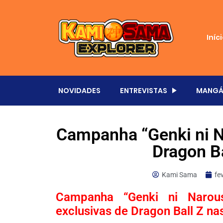
Iníc
NOVIDADES
ENTREVISTAS
MANGÁ
Campanha “Genki ni N
Dragon B
Kami Sama
fe
Campanha “Genki ni Narou
exclusivas de Dragon Ball Z na