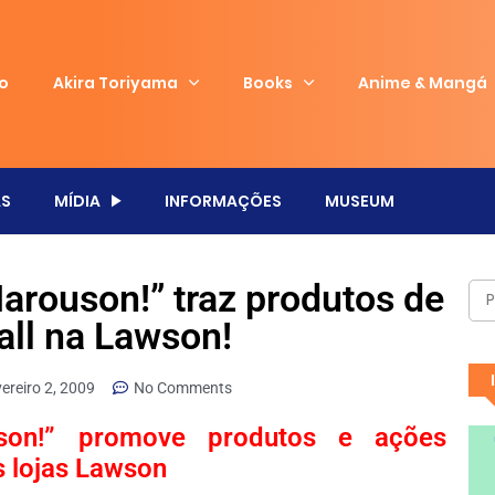
io
Akira Toriyama
Books
Anime & Mangá
S
MÍDIA
INFORMAÇÕES
MUSEUM
arouson!” traz produtos de
all na Lawson!
vereiro 2, 2009
No Comments
son!” promove produtos e ações
s lojas Lawson