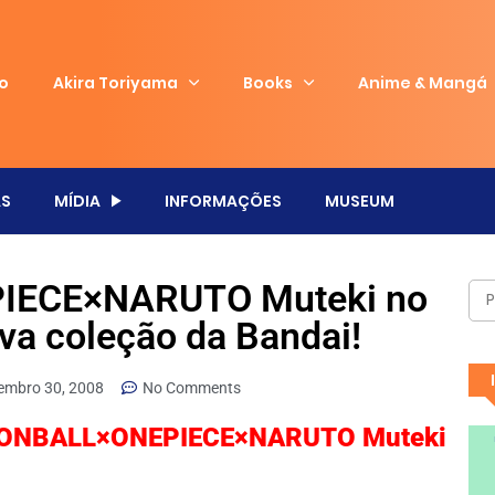
io
Akira Toriyama
Books
Anime & Mangá
S
MÍDIA
INFORMAÇÕES
MUSEUM
ECE×NARUTO Muteki no
ova coleção da Bandai!
embro 30, 2008
No Comments
AGONBALL×ONEPIECE×NARUTO Muteki