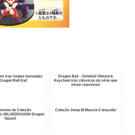
me traz roupas baseadas
Dragon Ball – Detekoi! Gimmick
Dragon Ball Kai!
Keychain traz clássicos da série que
viram chaveiros!
mento da Coleção
Coleção Jump W Mascot é lançada!
L×BLUEDRAGON Dragon
Taizen!