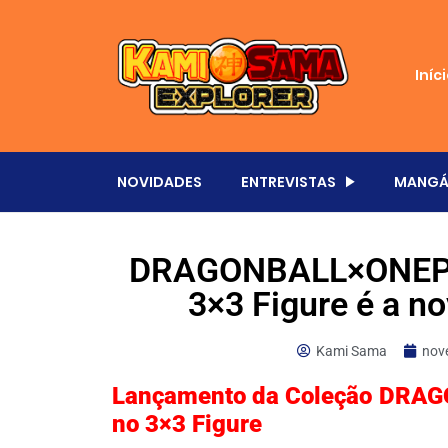
Iníc
NOVIDADES
ENTREVISTAS
MANGÁ
DRAGONBALL×ONEPI
3×3 Figure é a n
Kami Sama
nov
Lançamento da Coleção DR
no 3×3 Figure