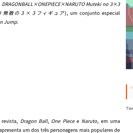
o
DRAGONBALL×ONEPIECE×NARUTO Muteki no 3×3
ARUTO 無敵の３×３フィギュア
), um conjunto especial
en Jump
.
Tw
 revista,
Dragon Ball
,
One Piece
e
Naruto
, em uma
ra apresenta um dos três personagens mais populares de