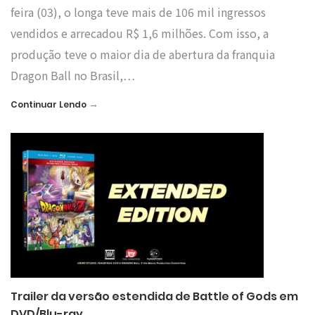
feira (03), o longa teve mais de 106 mil ingressos
vendidos e arrecadou R$ 1,6 milhões. Com isso, a
produção teve o maior dia de abertura da franquia
Dragon Ball no Brasil,…
→
Continuar Lendo
Trailer da versão estendida de Battle of Gods em
DVD/Blu-ray