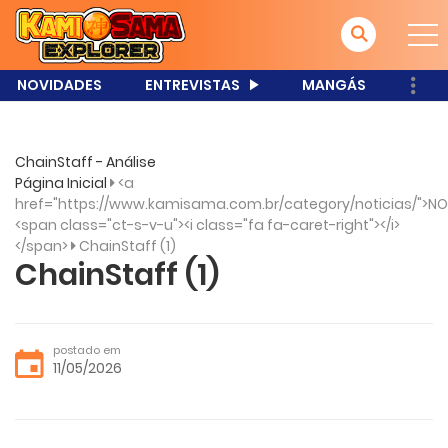
NOVIDADES
ENTREVISTAS
MANGÁS
ChainStaff - Análise
Página Inicial
<a
href="https://www.kamisama.com.br/category/noticias/">NO
<span class="ct-s-v-u"><i class="fa fa-caret-right"></i>
</span>
ChainStaff (1)
ChainStaff (1)
postado em
11/05/2026