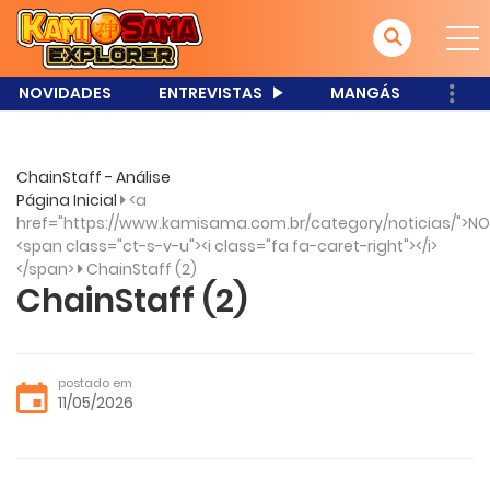
NOVIDADES
ENTREVISTAS
MANGÁS
ChainStaff - Análise
Página Inicial
<a
href="https://www.kamisama.com.br/category/noticias/">NO
<span class="ct-s-v-u"><i class="fa fa-caret-right"></i>
</span>
ChainStaff (2)
ChainStaff (2)
postado em
11/05/2026