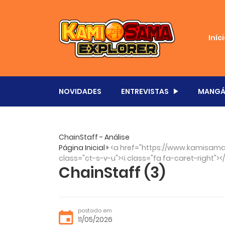
Iníc
NOVIDADES
ENTREVISTAS
MANGÁ
ChainStaff - Análise
Página Inicial
<a href="https://www.kamisama.
class="ct-s-v-u"><i class="fa fa-caret-right"><
ChainStaff (3)
postado em
11/05/2026