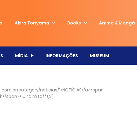
io
Akira Toriyama
Books
Anime & Mangá
S
MÍDIA
INFORMAÇÕES
MUSEUM
com.br/category/noticias/">NOTÍCIAS</a> <span
/i></span>
ChainStaff (3)