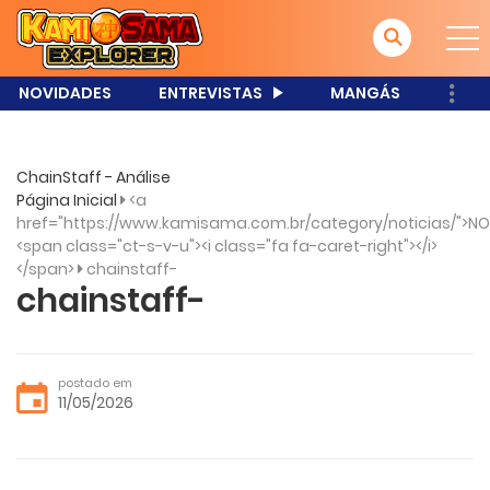
NOVIDADES
ENTREVISTAS
MANGÁS
ChainStaff - Análise
Página Inicial
<a
href="https://www.kamisama.com.br/category/noticias/">NO
<span class="ct-s-v-u"><i class="fa fa-caret-right"></i>
</span>
chainstaff-
chainstaff-
postado em
11/05/2026