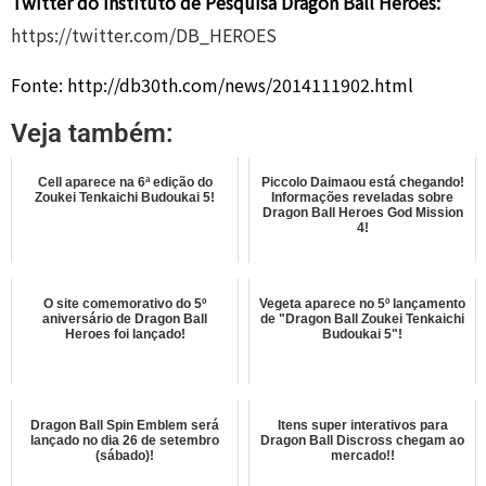
Twitter do Instituto de Pesquisa Dragon Ball Heroes:
https://twitter.com/DB_HEROES
Fonte: http://db30th.com/news/2014111902.html
Veja também:
Cell aparece na 6ª edição do
Piccolo Daimaou está chegando!
Zoukei Tenkaichi Budoukai 5!
Informações reveladas sobre
Dragon Ball Heroes God Mission
4!
O site comemorativo do 5º
Vegeta aparece no 5º lançamento
aniversário de Dragon Ball
de "Dragon Ball Zoukei Tenkaichi
Heroes foi lançado!
Budoukai 5"!
Dragon Ball Spin Emblem será
Itens super interativos para
lançado no dia 26 de setembro
Dragon Ball Discross chegam ao
(sábado)!
mercado!!