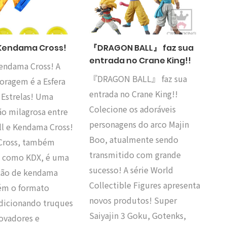
Kendama Cross!
『DRAGON BALL』 faz sua
entrada no Crane King!!
endama Cross! A
『DRAGON BALL』 faz sua
oragem é a Esfera
entrada no Crane King!!
 Estrelas! Uma
Colecione os adoráveis
ão milagrosa entre
personagens do arco Majin
ll e Kendama Cross!
Boo, atualmente sendo
Cross, também
transmitido com grande
 como KDX, é uma
sucesso! A série World
ção de kendama
Collectible Figures apresenta
ém o formato
novos produtos! Super
adicionando truques
Saiyajin 3 Goku, Gotenks,
novadores e