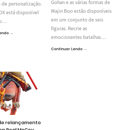
Gohan e as várias formas de
 de personalização.
Majin Boo estão disponíveis
DX está disponível
em um conjunto de seis
to…
figuras. Recrie as
→
Lendo
emocionantes batalhas…
→
Continuar Lendo
de relançamento
op Real McCoy