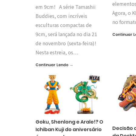
elementos
em 9cm! A série Tamashii
Agora, o K
Buddies, com incríveis
no forma
esculturas compactas de
9cm, será lançada no dia 21
Continuar 
de novembro (sexta-feira)!
Nesta estreia, os…
→
Continuar Lendo
Goku, Shenlong e Arale!? O
Decisão 
Ichiban Kuji do aniversário
da Deskt