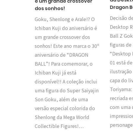
é um grande crossover
Dragon Ba
dos sonhos!
Decisão d
Goku, Shenlong e Arale!? O
Desktop R
Ichiban Kuji do aniversário é
Ball Z Gok
um grande crossover dos
figuras de
sonhos! Este ano marca o 30º
“Desktop 
aniversário de “DRAGON
01 está de
BALL”! Para comemorar, o
ilustraçã
Ichiban Kuji já está
capa do li
disponível!! A coleção inclui
Toriyama:
uma figura do Super Saiyajin
recriada 
Son Goku, além de uma
com uma 
versão especial colorida do
impressio
Shenlong da Mega World
personag
Collectible Figures!…