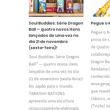
Soul Buddies: Série Dragon
Pegue o 
Ball — quatro novos itens
Pegue o K
lançados de uma vez no
prova de c
dia 21 de novembro
de Quatro
(sexta-feira)!
colaboraç
Soul Buddies: Série Dragon
Dragon Ba
Ball” — quatro novos itens
Kendama 
lançados de uma vez no dia
conhecido
21 de novembro (sexta-feira)!
nova gera
Do Japão para o mundo.
que mant
TAMASHII NATIONS
clássico, 
apresenta uma escultura
(Tricks) i
minuciosamente elaborada