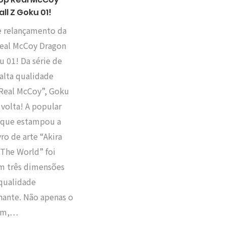
ll Z Goku 01!
e relançamento da
eal McCoy Dragon
u 01! Da série de
 alta qualidade
Real McCoy”, Goku
 volta! A popular
o que estampou a
vro de arte “Akira
 The World” foi
em três dimensões
qualidade
nante. Não apenas o
em,…