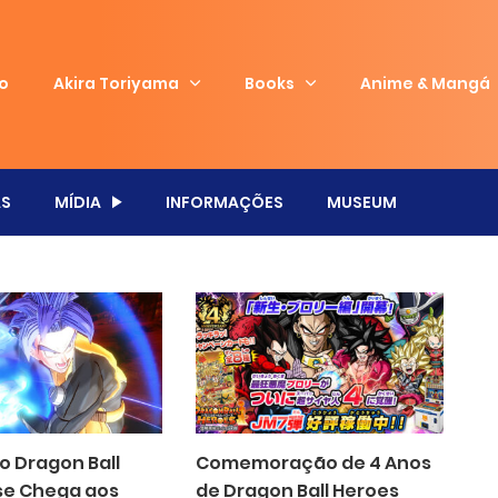
io
Akira Toriyama
Books
Anime & Mangá
S
MÍDIA
INFORMAÇÕES
MUSEUM
o Dragon Ball
Comemoração de 4 Anos
se Chega aos
de Dragon Ball Heroes