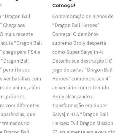
!
Começa!
 “Dragon Ball
Comemoração de 4 Anos de
” Chega aos
“Dragon Ball Heroes”
 O mais recente
Começa! O demônio
anquia “Dragon Ball
supremo Broly desperta
” chega para PS4 e
como Super Saiyajin 4!
 “Dragon Ball
Detenha sua destruição!! O
” permite aos
jogo de cartas “Dragon Ball
viver batalhas com
Heroes” comemora seu 4º
ns do anime, além
aniversário com o temido
eus próprios
Broly alcançando a
ns com diferentes
transformação em Super
 aparências, que
Saiyajin 4! A “Dragon Ball
 treinados no
Heroes: Evil Dragon Mission
de Dragon Ball….
7”, atualmente em execução,