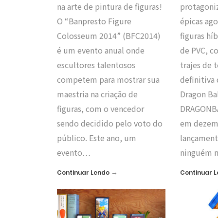
na arte de pintura de figuras!
protagoni
O “Banpresto Figure
épicas ag
Colosseum 2014” (BFC2014)
figuras hí
é um evento anual onde
de PVC, co
escultores talentosos
trajes de 
competem para mostrar sua
definitiva
maestria na criação de
Dragon Ba
figuras, com o vencedor
DRAGONBAL
sendo decidido pelo voto do
em dezemb
público. Este ano, um
lançament
evento…
ninguém 
→
Continuar Lendo
Continuar 