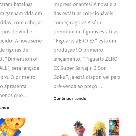
zaram batalhas
impressionantes! A nova era
ora ganham vida em
das estátuas colecionáveis
bridas, com cabeças
começa agora! A série
rpos de vinil e
premium de figuras estátuas
tecido! A nova série
“Figuarts ZERO EX” está em
 de figuras de
produção! O primeiro
ll, “Dimension of
lançamento, “Figuarts ZERO
L”, será lançada
EX Super Saiyajin 3 Son
ro. O primeiro
Goku”, já está disponível para
o apresenta
pré-venda ao preço…
menos que…
→
Continuar Lendo
→
Lendo