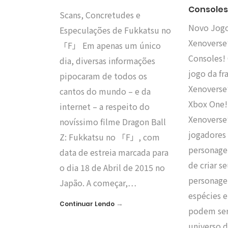
Consoles
Scans, Concretudes e
Novo Jogo
Especulações de Fukkatsu no
Xenoverse
「F」 Em apenas um único
Consoles!
dia, diversas informações
jogo da fr
pipocaram de todos os
Xenoverse
cantos do mundo – e da
Xbox One!
internet – a respeito do
Xenoverse
novíssimo filme Dragon Ball
jogadores 
Z: Fukkatsu no 「F」, com
personage
data de estreia marcada para
de criar s
o dia 18 de Abril de 2015 no
personage
Japão. A começar,…
espécies e
→
Continuar Lendo
podem ser
universo 