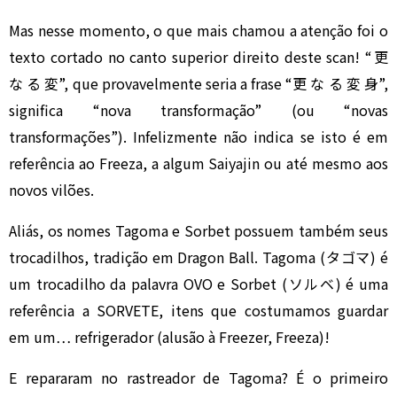
Mas nesse momento, o que mais chamou a atenção foi o
texto cortado no canto superior direito deste scan! “更
な る 変”, que provavelmente seria a frase “更 な る 変 身”,
significa “nova transformação” (ou “novas
transformações”). Infelizmente não indica se isto é em
referência ao Freeza, a algum Saiyajin ou até mesmo aos
novos vilões.
Aliás, os nomes Tagoma e Sorbet possuem também seus
trocadilhos, tradição em Dragon Ball. Tagoma (タゴマ) é
um trocadilho da palavra OVO e Sorbet (ソルベ) é uma
referência a SORVETE, itens que costumamos guardar
em um… refrigerador (alusão à Freezer, Freeza)!
E repararam no rastreador de Tagoma? É o primeiro