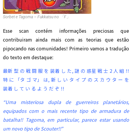
Sorbet e Tagoma – Fukkatsu no 「F」
Esse scan contém informações preciosas que
contribuiram ainda mais com as teorias que estão
pipocando nas comunidades! Primeiro vamos a tradução
do texto em destaque:
最新 型 の 戦 闘 服 を 装着 し た, 謎 の 惑星 戦 士 2 人 組 !!
特 に 「タ ゴ マ」 は, 新 し い タ イ プ の ス カ ウ タ ー を
装着 し て い る よ う だ ぞ !!
“Uma misteriosa dupla de guerreiros planetários,
equipados com o mais recente tipo de armadura de
batalha!! Tagoma, em particular, parece estar usando
um novo tipo de Scouter!!”