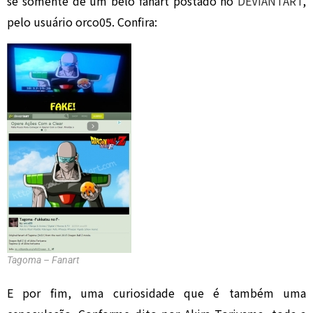
se somente de um belo fanart postado no
DEVIANTART
,
pelo usuário orco05. Confira:
Tagoma – Fanart
E por fim, uma curiosidade que é também uma