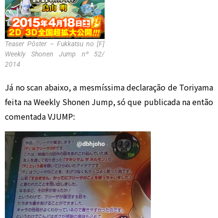
Teaser Pôster – Fukkatsu no [F]
Weekly Shonen Jump nº 52/
2014
Já no scan abaixo, a mesmíssima declaração de Toriyama
feita na Weekly Shonen Jump, só que publicada na então
comentada VJUMP: