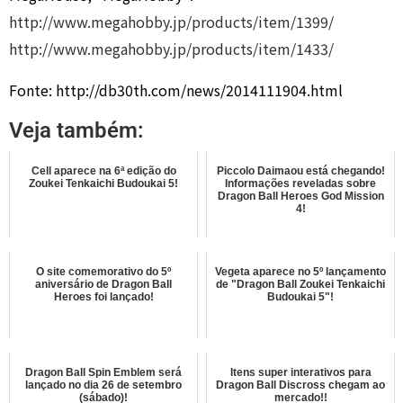
http://www.megahobby.jp/products/item/1399/
http://www.megahobby.jp/products/item/1433/
Fonte: http://db30th.com/news/2014111904.html
Veja também:
Cell aparece na 6ª edição do
Piccolo Daimaou está chegando!
Zoukei Tenkaichi Budoukai 5!
Informações reveladas sobre
Dragon Ball Heroes God Mission
4!
O site comemorativo do 5º
Vegeta aparece no 5º lançamento
aniversário de Dragon Ball
de "Dragon Ball Zoukei Tenkaichi
Heroes foi lançado!
Budoukai 5"!
Dragon Ball Spin Emblem será
Itens super interativos para
lançado no dia 26 de setembro
Dragon Ball Discross chegam ao
(sábado)!
mercado!!