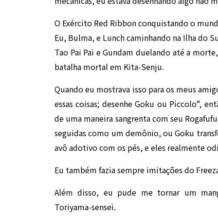
mecânicas, eu estava desenhando algo não m
O Exército Red Ribbon conquistando o mund
Eu, Bulma, e Lunch caminhando na Ilha do Su
Tao Pai Pai e Gundam duelando até a morte
batalha mortal em Kita-Senju.
Quando eu mostrava isso para os meus amigo
essas coisas; desenhe Goku ou Piccolo”, e
de uma maneira sangrenta com seu Rogafufuk
seguidas como um demônio, ou Goku transf
avô adotivo com os pés, e eles realmente od
Eu também fazia sempre imitações do Freeza
Além disso, eu pude me tornar um mang
Toriyama-sensei.