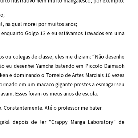
uito ilustrativo nem muito mangalesco, por exemplo:
o;
l, na qual morei por muitos anos;
, enquanto Golgo 13 e eu estávamos travados em uma
s ou colegas de classe, eles me diziam: “Não desenhe
ntão eu desenhei Yamcha batendo em Piccolo Daimaoh
en e dominando o Torneio de Artes Marciais 10 vezes
ormado em um macaco gigante prestes a esmagar seu
iavam. Esses foram os meus anos de escola.
. Constantemente. Até o professor me bater.
aká depois de ler “Crappy Manga Laboratory” de