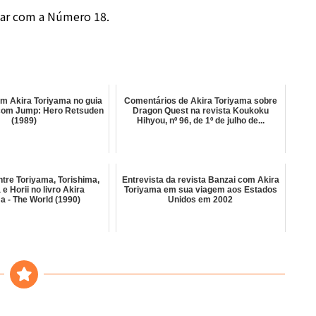
sar com a Número 18.
om Akira Toriyama no guia
Comentários de Akira Toriyama sobre
com Jump: Hero Retsuden
Dragon Quest na revista Koukoku
(1989)
Hihyou, nº 96, de 1º de julho de...
tre Toriyama, Torishima,
Entrevista da revista Banzai com Akira
 e Horii no livro Akira
Toriyama em sua viagem aos Estados
a - The World (1990)
Unidos em 2002