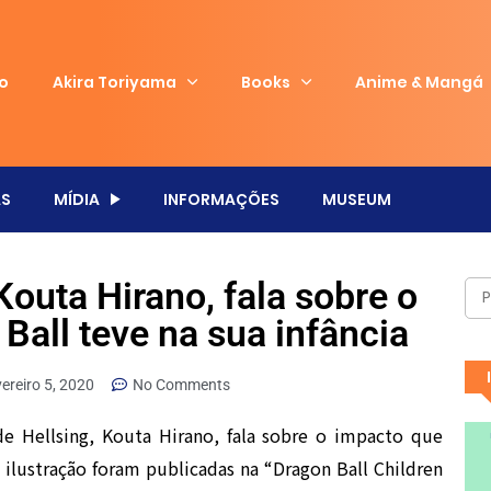
io
Akira Toriyama
Books
Anime & Mangá
S
MÍDIA
INFORMAÇÕES
MUSEUM
Kouta Hirano, fala sobre o
Ball teve na sua infância
vereiro 5, 2020
No Comments
 de Hellsing, Kouta Hirano, fala sobre o impacto que
 e ilustração foram publicadas na “Dragon Ball Children