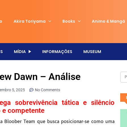
io
Akira Toriyama
Books
Anime & Mangá
S
MÍDIA
INFORMAÇÕES
MUSEUM
New Dawn – Análise
tembro 5, 2025
No Comments
a sobrevivência tática e silêncio
so e competente
da Bloober Team que busca posicionar-se como uma