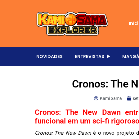
Iníc
NOVIDADES
ENTREVISTAS
MANGÁ
Cronos: The 
Kami Sama
se
Cronos: The New Dawn entreg
funcional em um sci-fi rigoro
Cronos: The New Dawn
é o novo projeto 