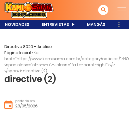
NOVIDADES
ENTREVISTAS
MANGÁS
Directive 8020 – Análise
Página Inicial
<a
href="https://www.kamisama.com.br/category/noticias/">NO
<span class="ct-s-v-u"><i class="fa fa-caret-right"></i>
</span>
directive (2)
directive (2)
postado em
28/05/2026