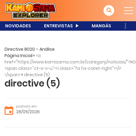
NOVIDADES
ENTREVISTAS
MANGÁS
Directive 8020 – Análise
Página Inicial
<a
href="https://www.kamisama.com.br/category/noticias/">NO
<span class="ct-s-v-u"><i class="fa fa-caret-right"></i>
</span>
directive (5)
directive (5)
postado em
28/05/2026