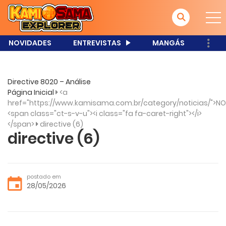
NOVIDADES
ENTREVISTAS
MANGÁS
Directive 8020 – Análise
Página Inicial
<a
href="https://www.kamisama.com.br/category/noticias/">NO
<span class="ct-s-v-u"><i class="fa fa-caret-right"></i>
</span>
directive (6)
directive (6)
postado em
28/05/2026