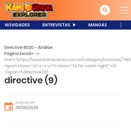
NOVIDADES
ENTREVISTAS
MANGÁS
Directive 8020 – Análise
Página Inicial
<a
href="https://www.kamisama.com.br/category/noticias/">NO
<span class="ct-s-v-u"><i class="fa fa-caret-right"></i>
</span>
directive (9)
directive (9)
postado em
28/05/2026