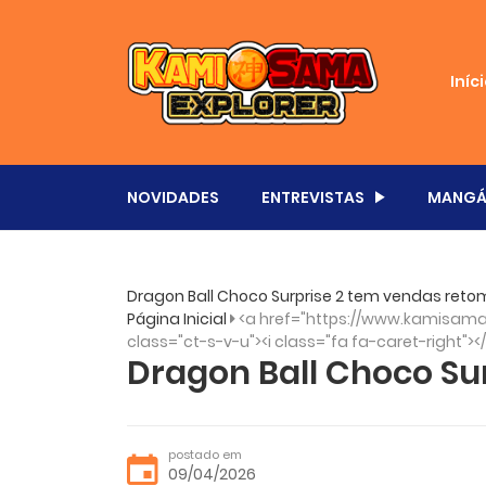
Iníc
NOVIDADES
ENTREVISTAS
MANGÁ
Dragon Ball Choco Surprise 2 tem vendas ret
Página Inicial
<a href="https://www.kamisama.
class="ct-s-v-u"><i class="fa fa-caret-right"><
Dragon Ball Choco Sur
postado em
09/04/2026