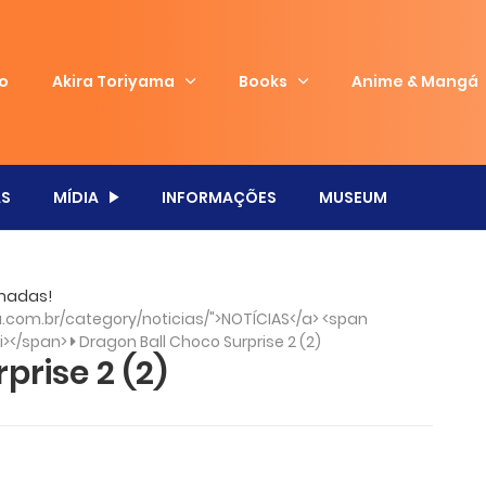
io
Akira Toriyama
Books
Anime & Mangá
S
MÍDIA
INFORMAÇÕES
MUSEUM
omadas!
com.br/category/noticias/">NOTÍCIAS</a> <span
/i></span>
Dragon Ball Choco Surprise 2 (2)
prise 2 (2)