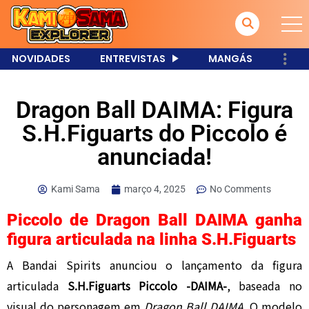
NOVIDADES
ENTREVISTAS
MANGÁS
Dragon Ball DAIMA: Figura
S.H.Figuarts do Piccolo é
anunciada!
Kami Sama
março 4, 2025
No Comments
Piccolo de Dragon Ball DAIMA ganha
figura articulada na linha S.H.Figuarts
A Bandai Spirits anunciou o lançamento da figura
articulada
S.H.Figuarts Piccolo -DAIMA-
, baseada no
visual do personagem em
Dragon Ball DAIMA
. O modelo