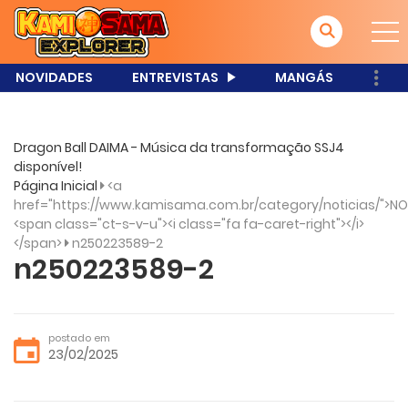
NOVIDADES
ENTREVISTAS
MANGÁS
Dragon Ball DAIMA - Música da transformação SSJ4
disponível!
Página Inicial
<a
href="https://www.kamisama.com.br/category/noticias/">NO
<span class="ct-s-v-u"><i class="fa fa-caret-right"></i>
</span>
n250223589-2
n250223589-2
postado em
23/02/2025